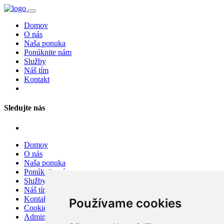
Domov
O nás
Naša ponuka
Ponúknite nám
Služby
Náš tím
Kontakt
Sledujte nás
Domov
O nás
Naša ponuka
Ponúknite nám
Služby
Náš tím
Kontakt
Používame cookies
Cookies
Admin