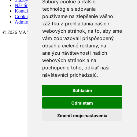
Súbory cookie a ďalšie
Náš tím
technológie sledovania
Kontakt
používame na zlepšenie vášho
Cookies
Admin
zážitku z prehliadania našich
webových stránok, na to, aby sme
© 2026 MAXXIMA
vám zobrazovali prispôsobený
obsah a cielené reklamy, na
analýzu návštevnosti našich
webových stránok a na
pochopenie toho, odkiaľ naši
návštevníci prichádzajú.
Súhlasím
Odmietam
Zmeniť moje nastavenia