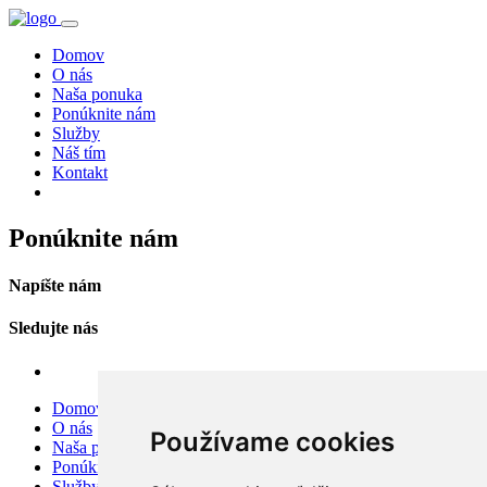
Domov
O nás
Naša ponuka
Ponúknite nám
Služby
Náš tím
Kontakt
Ponúknite nám
Napíšte nám
Sledujte nás
Domov
O nás
Používame cookies
Naša ponuka
Ponúknite nám
Služby